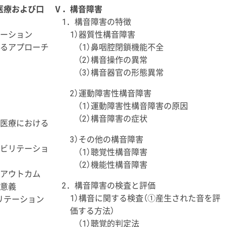
医療および口
Ⅴ．構音障害
1．構音障害の特徴
テーション
1）器質性構音障害
けるアプローチ
（1）鼻咽腔閉鎖機能不全
（2）構音操作の異常
（3）構音器官の形態異常
2）運動障害性構音障害
（1）運動障害性構音障害の原因
（2）構音障害の症状
・医療における
3）その他の構音障害
ハビリテーショ
（1）聴覚性構音障害
（2）機能性構音障害
のアウトカム
2．構音障害の検査と評価
の意義
1）構音に関する検査（①産生された音を評
リテーション
価する方法）
（1）聴覚的判定法