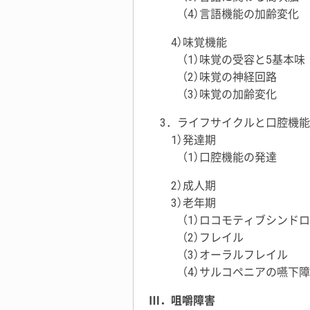
（4）言語機能の加齢変化
4）味覚機能
（1）味覚の受容と5基本味
（2）味覚の神経回路
（3）味覚の加齢変化
3．ライフサイクルと口腔機能
1）発達期
（1）口腔機能の発達
2）成人期
3）老年期
（1）ロコモティブシンド
（2）フレイル
（3）オーラルフレイル
（4）サルコペニアの嚥下
Ⅲ．咀嚼障害