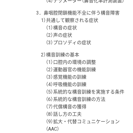
（4）ナゾメーター（鼻音化率計測装置）
3．鼻咽腔閉鎖機能不全に伴う構音障害
1）共通して観察される症状
（1）構音の症状
（2）声の症状
（3）プロソディの症状
2）構音訓練の基本
（1）口腔内の環境の調整
（2）運動器官の機能訓練
（3）感覚機能の訓練
（4）呼吸機能の訓練
（5）系統的な構音訓練を実施する条件
（6）系統的な構音訓練の方法
（7）代償構音の獲得
（8）話し方の工夫
（9）拡大・代替コミュニケーション
（AAC）