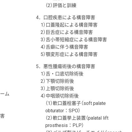
（2）評価と訓練
4．口腔疾患による構音障害
1）口蓋隆起による構音障害
2）巨舌症による構音障害
3）舌小帯短縮症による構音障害
4）舌癖に伴う構音障害
5）顎変形症による構音障害
5．悪性腫瘍術後の構音障害
1）舌・口底切除術後
2）下顎切除術後
3）上顎切除術後
ローム
4）中咽頭切除術後
（1）軟口蓋栓塞子（soft palate
obturator：SPO）
障害
（2）軟口蓋挙上装置（palatal lift
prosthesis：PLP）