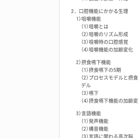
2．口腔機能にかかる生理
1）咀嚼機能
（1）咀嚼とは
（2）咀嚼のリズム形成
（3）咀嚼時の口腔感覚
（4）咀嚼機能の加齢変化
2）摂食嚥下機能
（1）摂食嚥下の5期
（2）プロセスモデルと摂
デル
（3）嚥下
（4）摂食嚥下機能の加齢
3）言語機能
（1）発声機能
（2）構音機能
（3）言語に関わる高次脳