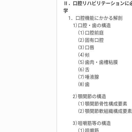
Ⅱ．口腔リハビリテーションに
学
1．口腔機能にかかる解剖
1）口腔・歯の構造
（1）口腔前庭
（2）固有口腔
（3）口唇
（4）頰
（5）歯肉・歯槽粘膜
（6）舌
（7）唾液腺
（8）歯
2）顎関節の構造
（1）顎関節骨性構成要素
（2）顎関節軟組織構成要素
3）咀嚼筋等の構造
（1）咀嚼筋