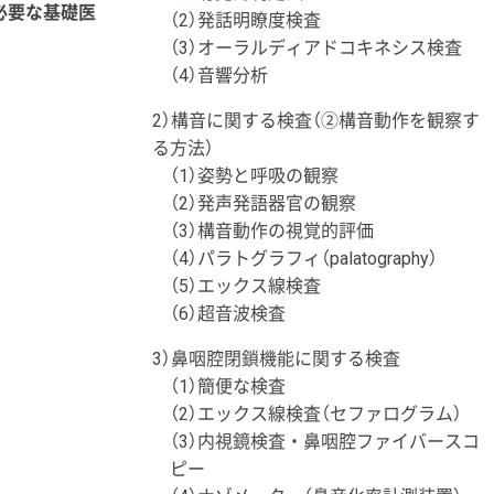
必要な基礎医
（2）発話明瞭度検査
（3）オーラルディアドコキネシス検査
（4）音響分析
2）構音に関する検査（②構音動作を観察す
る方法）
（1）姿勢と呼吸の観察
（2）発声発語器官の観察
（3）構音動作の視覚的評価
（4）パラトグラフィ（palatography）
（5）エックス線検査
（6）超音波検査
3）鼻咽腔閉鎖機能に関する検査
（1）簡便な検査
（2）エックス線検査（セファログラム）
（3）内視鏡検査・鼻咽腔ファイバースコ
ピー