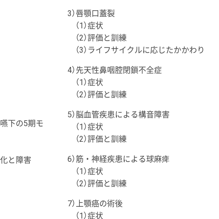
3）唇顎口蓋裂
（1）症状
（2）評価と訓練
（3）ライフサイクルに応じたかかわり
4）先天性鼻咽腔閉鎖不全症
（1）症状
（2）評価と訓練
5）脳血管疾患による構音障害
食嚥下の5期モ
（1）症状
（2）評価と訓練
6）筋・神経疾患による球麻痺
変化と障害
（1）症状
（2）評価と訓練
7）上顎癌の術後
（1）症状