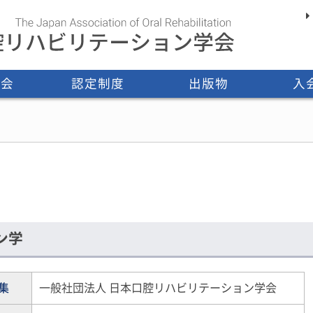
大会
認定制度
出版物
入
認定医
指導医
研修施設
認定歯科衛生士
認定医・指導医一覧
その他認定制度
学会誌
書籍
ン学
集
一般社団法人 日本口腔リハビリテーション学会