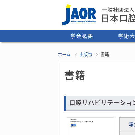
学会概要
学術
理事長挨拶
学会創設経緯・沿革
定款
役員・委員会
利益相反
事業報告書
事務局
ホーム
出版物
書籍
書籍
口腔リハビリテーショ
編