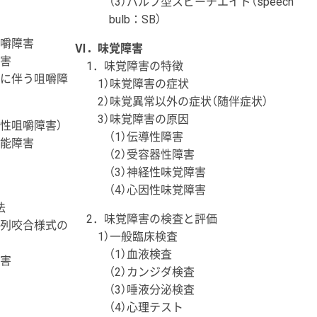
（3）バルブ型スピーチエイド（speech
bulb：SB）
咀嚼障害
Ⅵ．味覚障害
障害
1．味覚障害の特徴
損に伴う咀嚼障
1）味覚障害の症状
2）味覚異常以外の症状（随伴症状）
3）味覚障害の原因
害性咀嚼障害）
（1）伝導性障害
機能障害
（2）受容器性障害
（3）神経性味覚障害
（4）心因性味覚障害
法
2．味覚障害の検査と評価
歯列咬合様式の
1）一般臨床検査
（1）血液検査
障害
（2）カンジダ検査
（3）唾液分泌検査
（4）心理テスト