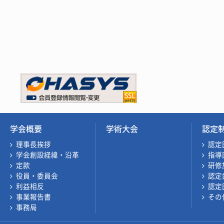
学会概要
学術大会
認定
理事長挨拶
認定
学会創設経緯・沿革
指導
定款
研修
役員・委員会
認定
利益相反
認定
事業報告書
その
事務局