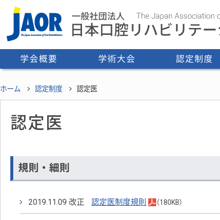
学会概要
学術大会
認定制度
理事長挨拶
学会創設経緯・沿革
定款
役員・委員会
利益相反
事業報告書
事務局
認定医
指導医
研修施設
認定歯科衛生士
認定医・指導医一
その他認定制度
ホーム
認定制度
認定医
認定医
規則・細則
2019.11.09 改正
認定医制度規則
（180KB）